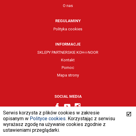
O nas
REGULAMINY
Polityka cookies
INFORMACJE
SKLEPY PARTNERSKIE KOH-I-NOOR
Kontakt
Pomoc
Mapa strony
SOCIAL MEDIA
Serwis korzysta z plików cookies w zakresie
opisanym w
Polityce cookies
. Korzystając z serwisu
wyrażasz zgodę na używanie cookies zgodnie z
design by
VENTI
ustawieniami przeglądarki.