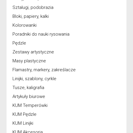
Sztalugi, podobrazia
Bloki, papiery, kalki
Kolorowanki
Poradniki do nauki rysowania
Pędzle
Zestawy artystyczne
Masy plastyczne
Flamastry, markery, zakreślacze
Linijki, szablony, cyrkle
Tusze, kaligrafia
Artykuły biurowe
KUM Temperówki
KUM Pędzle
KUM Linijki
KUM Akcesoria