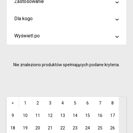
Zastosowanie
malowanie
Dla kogo
rysowanie
Artyści i profesjonaliści
kreślenie
Wyświetl po
Hobby
6
Junior
9
Inspiracje dla rodziców i dzieci
Nie znaleziono produktów spełniających podane kryteria.
15
<
1
2
3
4
5
6
7
8
9
10
11
12
13
14
15
16
17
18
19
20
21
22
23
24
25
26