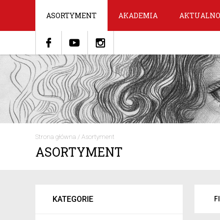
ASORTYMENT
AKADEMIA
AKTUALNO
Strona główna
/
Asortyment
ASORTYMENT
KATEGORIE
F