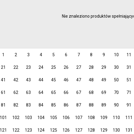
malowanie
Artyści 
rysowanie
Hobby
Nie znaleziono produktów spełniającyc
kreślenie
Junior
Inspirac
dzieci
1
2
3
4
5
6
7
8
9
10
11
21
22
23
24
25
26
27
28
29
30
31
41
42
43
44
45
46
47
48
49
50
51
61
62
63
64
65
66
67
68
69
70
71
81
82
83
84
85
86
87
88
89
90
91
101
102
103
104
105
106
107
108
109
110
111
121
122
123
124
125
126
127
128
129
130
131