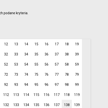
i profesjonaliści
6
9
h podane kryteria.
15
je dla rodziców i
12
13
14
15
16
17
18
19
32
33
34
35
36
37
38
39
52
53
54
55
56
57
58
59
72
73
74
75
76
77
78
79
92
93
94
95
96
97
98
99
112
113
114
115
116
117
118
119
132
133
134
135
136
137
138
139