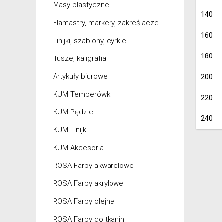
Masy plastyczne
140
Flamastry, markery, zakreślacze
160
Linijki, szablony, cyrkle
180
Tusze, kaligrafia
Artykuły biurowe
200
KUM Temperówki
220
KUM Pędzle
240
KUM Linijki
KUM Akcesoria
ROSA Farby akwarelowe
ROSA Farby akrylowe
ROSA Farby olejne
ROSA Farby do tkanin