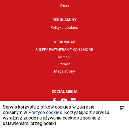
O nas
REGULAMINY
Polityka cookies
INFORMACJE
SKLEPY PARTNERSKIE KOH-I-NOOR
Kontakt
Pomoc
Mapa strony
SOCIAL MEDIA
Serwis korzysta z plików cookies w zakresie
opisanym w
Polityce cookies
. Korzystając z serwisu
wyrażasz zgodę na używanie cookies zgodnie z
design by
VENTI
ustawieniami przeglądarki.