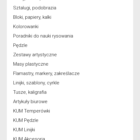
Sztalugi, podobrazia
Bloki, papiery, kalki
Kolorowanki
Poradniki do nauki rysowania
Pędzle
Zestawy artystyczne
Masy plastyczne
Flamastry, markery, zakreślacze
Linijki, szablony, cyrkle
Tusze, kaligrafia
Artykuły biurowe
KUM Temperówki
KUM Pędzle
KUM Linijki
KUM Akcesoria