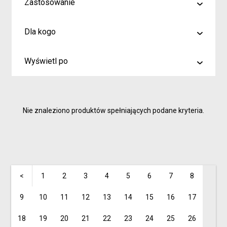
Zastosowanie
malowanie
Dla kogo
rysowanie
Artyści i profesjonaliści
kreślenie
Wyświetl po
Hobby
6
Junior
9
Inspiracje dla rodziców i dzieci
Nie znaleziono produktów spełniających podane kryteria.
15
<
1
2
3
4
5
6
7
8
9
10
11
12
13
14
15
16
17
18
19
20
21
22
23
24
25
26