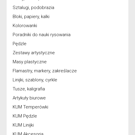
Sztalugi, podobrazia
Bloki, papiery, kalki
Kolorowanki
Poradniki do nauki rysowania
Pędzle
Zestawy artystyczne
Masy plastyczne
Flamastry, markery, zakreślacze
Linijki, szablony, cyrkle
Tusze, kaligrafia
Artykuły biurowe
KUM Temperówki
KUM Pędzle
KUM Linijki
KUM Akcesoria