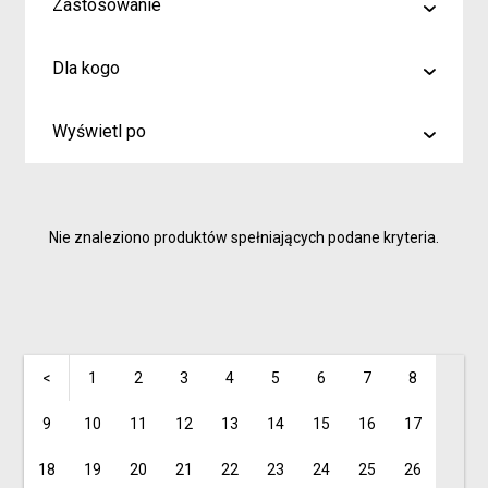
Zastosowanie
malowanie
Dla kogo
rysowanie
Artyści i profesjonaliści
kreślenie
Wyświetl po
Hobby
6
Junior
9
Inspiracje dla rodziców i dzieci
Nie znaleziono produktów spełniających podane kryteria.
15
<
1
2
3
4
5
6
7
8
9
10
11
12
13
14
15
16
17
18
19
20
21
22
23
24
25
26