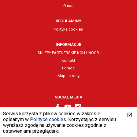
O nas
REGULAMINY
Polityka cookies
INFORMACJE
SKLEPY PARTNERSKIE KOH-I-NOOR
Kontakt
Pomoc
Mapa strony
SOCIAL MEDIA
Serwis korzysta z plików cookies w zakresie
opisanym w
Polityce cookies
. Korzystając z serwisu
wyrażasz zgodę na używanie cookies zgodnie z
design by
VENTI
ustawieniami przeglądarki.