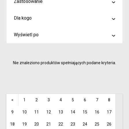
Zastosowanie
malowanie
Dla kogo
rysowanie
Artyści i profesjonaliści
kreślenie
Wyświetl po
Hobby
6
Junior
9
Inspiracje dla rodziców i dzieci
Nie znaleziono produktów spełniających podane kryteria.
15
<
1
2
3
4
5
6
7
8
9
10
11
12
13
14
15
16
17
18
19
20
21
22
23
24
25
26