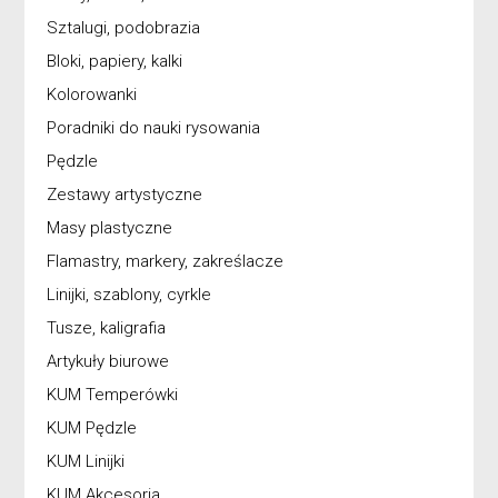
Sztalugi, podobrazia
Bloki, papiery, kalki
Kolorowanki
Poradniki do nauki rysowania
Pędzle
Zestawy artystyczne
Masy plastyczne
Flamastry, markery, zakreślacze
Linijki, szablony, cyrkle
Tusze, kaligrafia
Artykuły biurowe
KUM Temperówki
KUM Pędzle
KUM Linijki
KUM Akcesoria