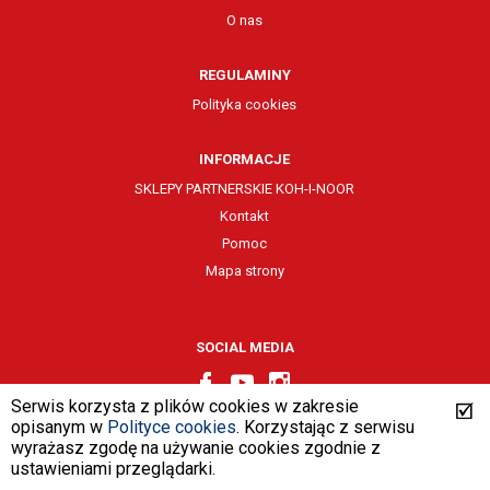
O nas
REGULAMINY
Polityka cookies
INFORMACJE
SKLEPY PARTNERSKIE KOH-I-NOOR
Kontakt
Pomoc
Mapa strony
SOCIAL MEDIA
Serwis korzysta z plików cookies w zakresie
opisanym w
Polityce cookies
. Korzystając z serwisu
wyrażasz zgodę na używanie cookies zgodnie z
design by
VENTI
ustawieniami przeglądarki.