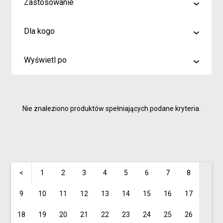
Zastosowanie
malowanie
Dla kogo
rysowanie
Artyści i profesjonaliści
kreślenie
Wyświetl po
Hobby
6
Junior
9
Inspiracje dla rodziców i dzieci
Nie znaleziono produktów spełniających podane kryteria.
15
<
1
2
3
4
5
6
7
8
9
10
11
12
13
14
15
16
17
18
19
20
21
22
23
24
25
26