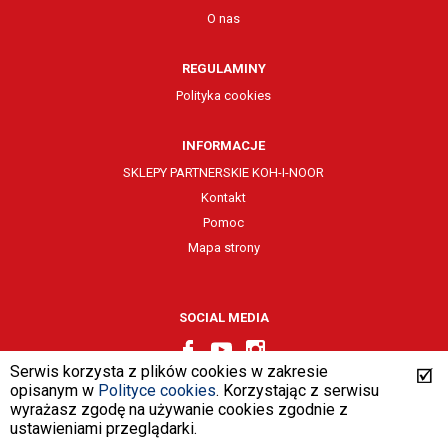
O nas
REGULAMINY
Polityka cookies
INFORMACJE
SKLEPY PARTNERSKIE KOH-I-NOOR
Kontakt
Pomoc
Mapa strony
SOCIAL MEDIA
Serwis korzysta z plików cookies w zakresie
opisanym w
Polityce cookies
. Korzystając z serwisu
wyrażasz zgodę na używanie cookies zgodnie z
design by
VENTI
ustawieniami przeglądarki.