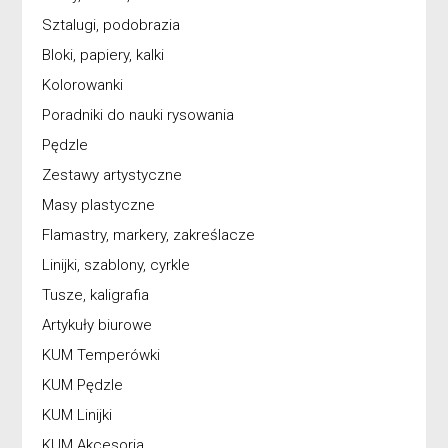
Sztalugi, podobrazia
Bloki, papiery, kalki
Kolorowanki
Poradniki do nauki rysowania
Pędzle
Zestawy artystyczne
Masy plastyczne
Flamastry, markery, zakreślacze
Linijki, szablony, cyrkle
Tusze, kaligrafia
Artykuły biurowe
KUM Temperówki
KUM Pędzle
KUM Linijki
KUM Akcesoria