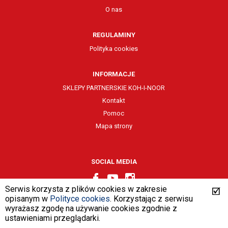
O nas
REGULAMINY
Polityka cookies
INFORMACJE
SKLEPY PARTNERSKIE KOH-I-NOOR
Kontakt
Pomoc
Mapa strony
SOCIAL MEDIA
Serwis korzysta z plików cookies w zakresie
opisanym w
Polityce cookies
. Korzystając z serwisu
wyrażasz zgodę na używanie cookies zgodnie z
design by
VENTI
ustawieniami przeglądarki.