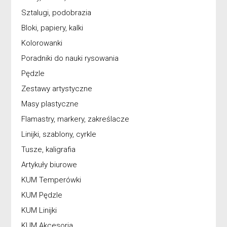
Sztalugi, podobrazia
Bloki, papiery, kalki
Kolorowanki
Poradniki do nauki rysowania
Pędzle
Zestawy artystyczne
Masy plastyczne
Flamastry, markery, zakreślacze
Linijki, szablony, cyrkle
Tusze, kaligrafia
Artykuły biurowe
KUM Temperówki
KUM Pędzle
KUM Linijki
KUM Akcesoria