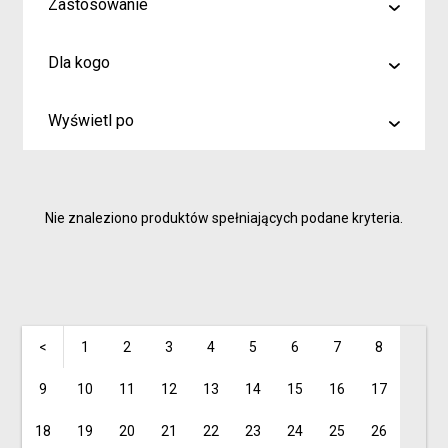
Zastosowanie
malowanie
Dla kogo
rysowanie
Artyści i profesjonaliści
kreślenie
Wyświetl po
Hobby
6
Junior
9
Inspiracje dla rodziców i dzieci
Nie znaleziono produktów spełniających podane kryteria.
15
<
1
2
3
4
5
6
7
8
9
10
11
12
13
14
15
16
17
18
19
20
21
22
23
24
25
26