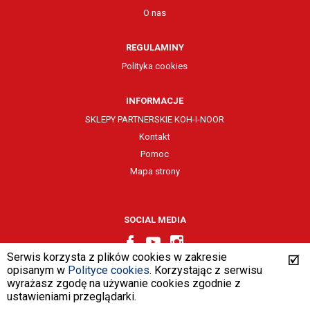
O nas
REGULAMINY
Polityka cookies
INFORMACJE
SKLEPY PARTNERSKIE KOH-I-NOOR
Kontakt
Pomoc
Mapa strony
SOCIAL MEDIA
Serwis korzysta z plików cookies w zakresie
opisanym w
Polityce cookies
. Korzystając z serwisu
wyrażasz zgodę na używanie cookies zgodnie z
design by
VENTI
ustawieniami przeglądarki.