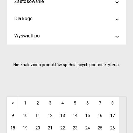
Zastosowanie
malowanie
Dla kogo
rysowanie
Artyści i profesjonaliści
kreślenie
Wyświetl po
Hobby
6
Junior
9
Inspiracje dla rodziców i dzieci
Nie znaleziono produktów spełniających podane kryteria.
15
<
1
2
3
4
5
6
7
8
9
10
11
12
13
14
15
16
17
18
19
20
21
22
23
24
25
26