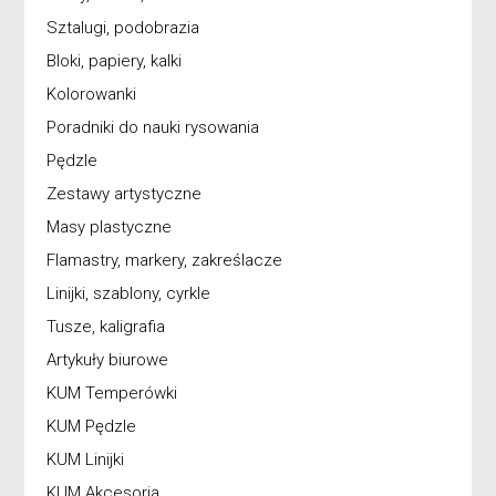
Sztalugi, podobrazia
Bloki, papiery, kalki
Kolorowanki
Poradniki do nauki rysowania
Pędzle
Zestawy artystyczne
Masy plastyczne
Flamastry, markery, zakreślacze
Linijki, szablony, cyrkle
Tusze, kaligrafia
Artykuły biurowe
KUM Temperówki
KUM Pędzle
KUM Linijki
KUM Akcesoria