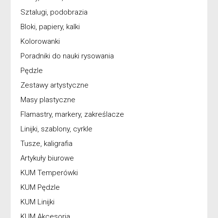
Sztalugi, podobrazia
Bloki, papiery, kalki
Kolorowanki
Poradniki do nauki rysowania
Pędzle
Zestawy artystyczne
Masy plastyczne
Flamastry, markery, zakreślacze
Linijki, szablony, cyrkle
Tusze, kaligrafia
Artykuły biurowe
KUM Temperówki
KUM Pędzle
KUM Linijki
KUM Akcesoria