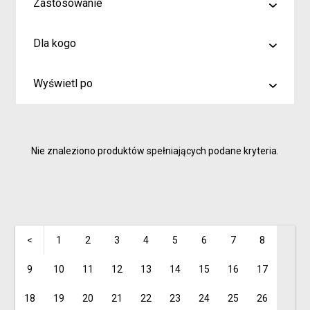
Zastosowanie
malowanie
Dla kogo
rysowanie
Artyści i profesjonaliści
kreślenie
Wyświetl po
Hobby
6
Junior
9
Inspiracje dla rodziców i dzieci
Nie znaleziono produktów spełniających podane kryteria.
15
<
1
2
3
4
5
6
7
8
9
10
11
12
13
14
15
16
17
18
19
20
21
22
23
24
25
26