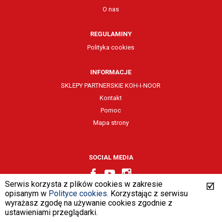
O nas
REGULAMINY
Polityka cookies
INFORMACJE
SKLEPY PARTNERSKIE KOH-I-NOOR
Kontakt
Pomoc
Mapa strony
SOCIAL MEDIA
Serwis korzysta z plików cookies w zakresie
opisanym w
Polityce cookies
. Korzystając z serwisu
wyrażasz zgodę na używanie cookies zgodnie z
design by
VENTI
ustawieniami przeglądarki.