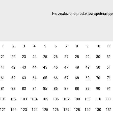
malowanie
Artyści 
rysowanie
Hobby
Nie znaleziono produktów spełniającyc
kreślenie
Junior
Inspirac
dzieci
1
2
3
4
5
6
7
8
9
10
11
21
22
23
24
25
26
27
28
29
30
31
41
42
43
44
45
46
47
48
49
50
51
61
62
63
64
65
66
67
68
69
70
71
81
82
83
84
85
86
87
88
89
90
91
101
102
103
104
105
106
107
108
109
110
111
121
122
123
124
125
126
127
128
129
130
131