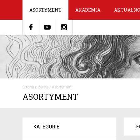
ASORTYMENT
AKADEMIA
AKTUALNO
Strona główna
/
Asortyment
ASORTYMENT
KATEGORIE
F