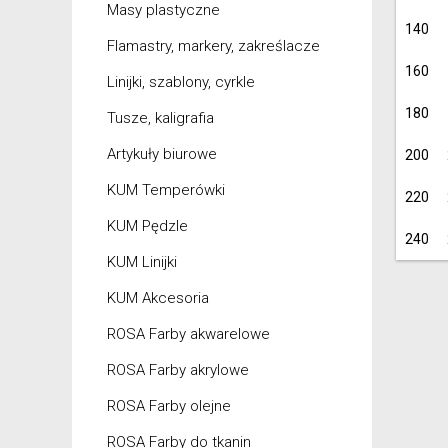
Masy plastyczne
140
Flamastry, markery, zakreślacze
160
Linijki, szablony, cyrkle
180
Tusze, kaligrafia
Artykuły biurowe
200
KUM Temperówki
220
KUM Pędzle
240
KUM Linijki
KUM Akcesoria
ROSA Farby akwarelowe
ROSA Farby akrylowe
ROSA Farby olejne
ROSA Farby do tkanin