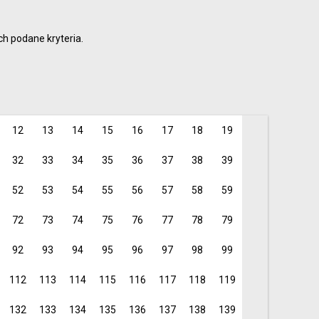
i profesjonaliści
6
9
h podane kryteria.
15
je dla rodziców i
12
13
14
15
16
17
18
19
32
33
34
35
36
37
38
39
52
53
54
55
56
57
58
59
72
73
74
75
76
77
78
79
92
93
94
95
96
97
98
99
112
113
114
115
116
117
118
119
132
133
134
135
136
137
138
139