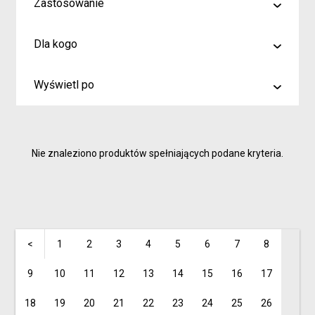
Zastosowanie
malowanie
Dla kogo
rysowanie
Artyści i profesjonaliści
kreślenie
Wyświetl po
Hobby
6
Junior
9
Inspiracje dla rodziców i dzieci
Nie znaleziono produktów spełniających podane kryteria.
15
<
1
2
3
4
5
6
7
8
9
10
11
12
13
14
15
16
17
18
19
20
21
22
23
24
25
26