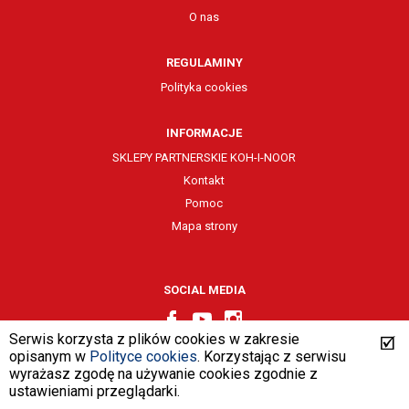
O nas
REGULAMINY
Polityka cookies
INFORMACJE
SKLEPY PARTNERSKIE KOH-I-NOOR
Kontakt
Pomoc
Mapa strony
SOCIAL MEDIA
Serwis korzysta z plików cookies w zakresie
opisanym w
Polityce cookies
. Korzystając z serwisu
wyrażasz zgodę na używanie cookies zgodnie z
design by
VENTI
ustawieniami przeglądarki.