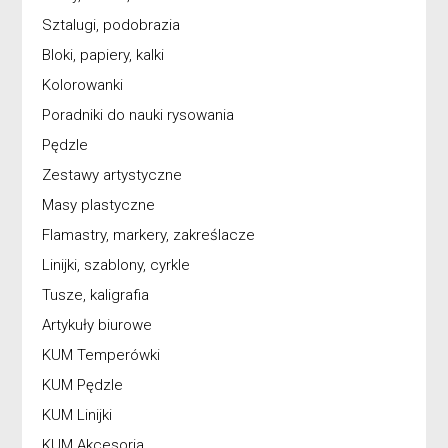
Sztalugi, podobrazia
Bloki, papiery, kalki
Kolorowanki
Poradniki do nauki rysowania
Pędzle
Zestawy artystyczne
Masy plastyczne
Flamastry, markery, zakreślacze
Linijki, szablony, cyrkle
Tusze, kaligrafia
Artykuły biurowe
KUM Temperówki
KUM Pędzle
KUM Linijki
KUM Akcesoria