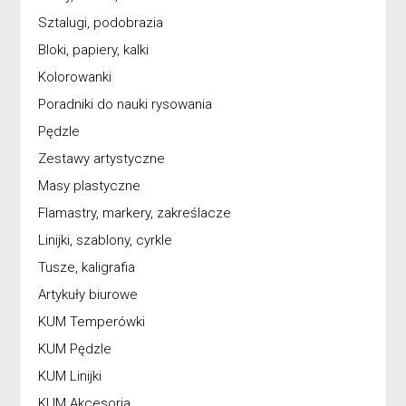
Sztalugi, podobrazia
Bloki, papiery, kalki
Kolorowanki
Poradniki do nauki rysowania
Pędzle
Zestawy artystyczne
Masy plastyczne
Flamastry, markery, zakreślacze
Linijki, szablony, cyrkle
Tusze, kaligrafia
Artykuły biurowe
KUM Temperówki
KUM Pędzle
KUM Linijki
KUM Akcesoria