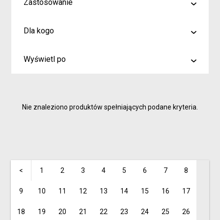
Zastosowanie
malowanie
Dla kogo
rysowanie
Artyści i profesjonaliści
kreślenie
Wyświetl po
Hobby
6
Junior
9
Inspiracje dla rodziców i dzieci
Nie znaleziono produktów spełniających podane kryteria.
15
<
1
2
3
4
5
6
7
8
9
10
11
12
13
14
15
16
17
18
19
20
21
22
23
24
25
26