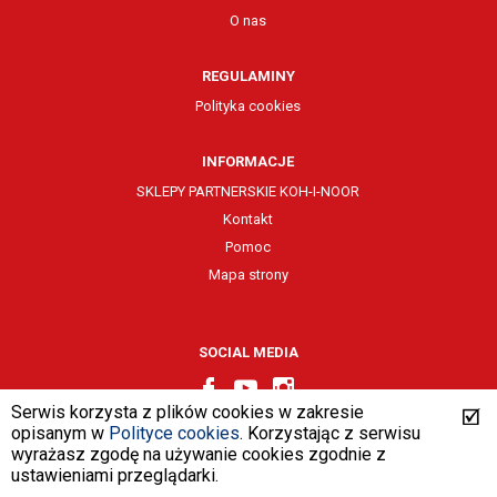
O nas
REGULAMINY
Polityka cookies
INFORMACJE
SKLEPY PARTNERSKIE KOH-I-NOOR
Kontakt
Pomoc
Mapa strony
SOCIAL MEDIA
Serwis korzysta z plików cookies w zakresie
opisanym w
Polityce cookies
. Korzystając z serwisu
wyrażasz zgodę na używanie cookies zgodnie z
design by
VENTI
ustawieniami przeglądarki.