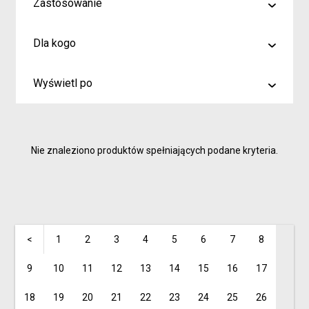
Zastosowanie
malowanie
Dla kogo
rysowanie
Artyści i profesjonaliści
kreślenie
Wyświetl po
Hobby
6
Junior
9
Inspiracje dla rodziców i dzieci
Nie znaleziono produktów spełniających podane kryteria.
15
<
1
2
3
4
5
6
7
8
9
10
11
12
13
14
15
16
17
18
19
20
21
22
23
24
25
26