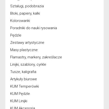
Sztalugi, podobrazia
Bloki, papiery, kalki
Kolorowanki
Poradniki do nauki rysowania
Pędzle
Zestawy artystyczne
Masy plastyczne
Flamastry, markery, zakreślacze
Linijki, szablony, cyrkle
Tusze, kaligrafia
Artykuły biurowe
KUM Temperówki
KUM Pędzle
KUM Linijki
KUM Akcesoria