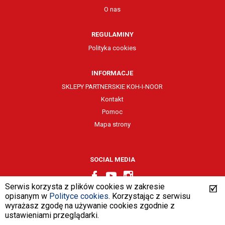
O nas
REGULAMINY
Polityka cookies
INFORMACJE
SKLEPY PARTNERSKIE KOH-I-NOOR
Kontakt
Pomoc
Mapa strony
SOCIAL MEDIA
Serwis korzysta z plików cookies w zakresie
opisanym w
Polityce cookies
. Korzystając z serwisu
wyrażasz zgodę na używanie cookies zgodnie z
design by
VENTI
ustawieniami przeglądarki.