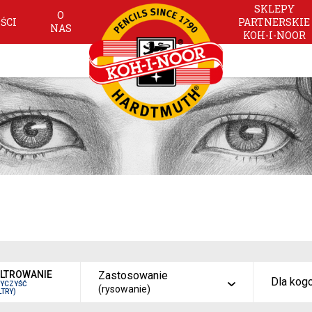
SKLEPY
O
ŚCI
PARTNERSKIE
NAS
KOH-I-NOOR
ILTROWANIE
Zastosowanie
Dla kog
WYCZYŚĆ
(rysowanie)
LTRY)