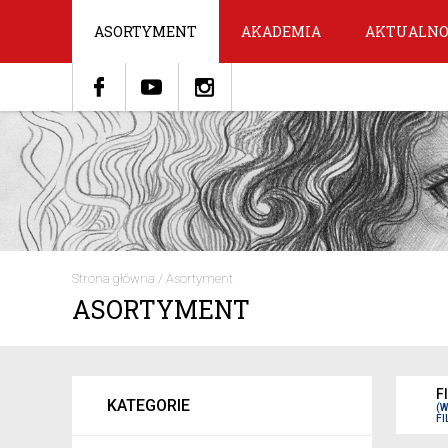
ASORTYMENT
AKADEMIA
AKTUALNO
Strona główna
/
Asortyment
ASORTYMENT
F
KATEGORIE
(
FI