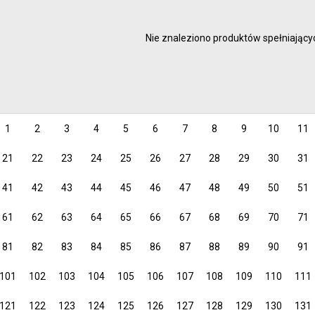
malowanie
Artyści 
rysowanie
Hobby
Nie znaleziono produktów spełniającyc
kreślenie
Junior
Inspirac
dzieci
1
2
3
4
5
6
7
8
9
10
11
21
22
23
24
25
26
27
28
29
30
31
41
42
43
44
45
46
47
48
49
50
51
61
62
63
64
65
66
67
68
69
70
71
81
82
83
84
85
86
87
88
89
90
91
101
102
103
104
105
106
107
108
109
110
111
121
122
123
124
125
126
127
128
129
130
131