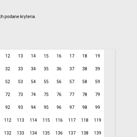
i profesjonaliści
6
9
h podane kryteria.
15
je dla rodziców i
12
13
14
15
16
17
18
19
32
33
34
35
36
37
38
39
52
53
54
55
56
57
58
59
72
73
74
75
76
77
78
79
92
93
94
95
96
97
98
99
112
113
114
115
116
117
118
119
132
133
134
135
136
137
138
139