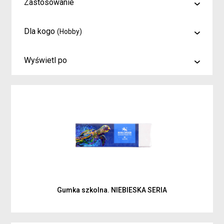
Zastosowanie
malowanie
Dla kogo
(Hobby)
rysowanie
Artyści i profesjonaliści
kreślenie
Wyświetl po
Hobby
6
Junior
9
Inspiracje dla rodziców i dzieci
15
Gumka szkolna. NIEBIESKA SERIA