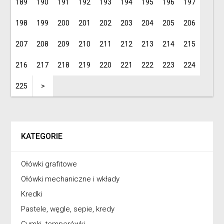
189
190
191
192
193
194
195
196
197
198
199
200
201
202
203
204
205
206
207
208
209
210
211
212
213
214
215
216
217
218
219
220
221
222
223
224
225
>
KATEGORIE
Ołówki grafitowe
Ołówki mechaniczne i wkłady
Kredki
Pastele, węgle, sepie, kredy