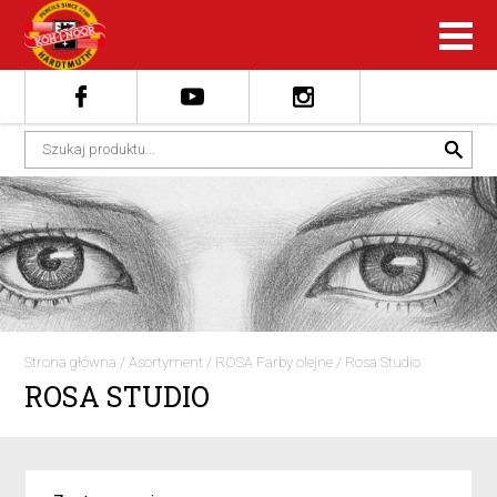
Strona główna
/
Asortyment
/
ROSA Farby olejne
/
Rosa Studio
ROSA STUDIO