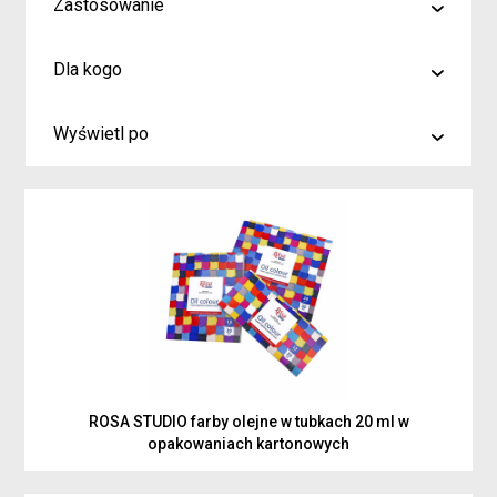
Zastosowanie
malowanie
Dla kogo
rysowanie
Artyści i profesjonaliści
kreślenie
Wyświetl po
Hobby
6
Junior
9
Inspiracje dla rodziców i dzieci
15
ROSA STUDIO farby olejne w tubkach 20 ml w
opakowaniach kartonowych