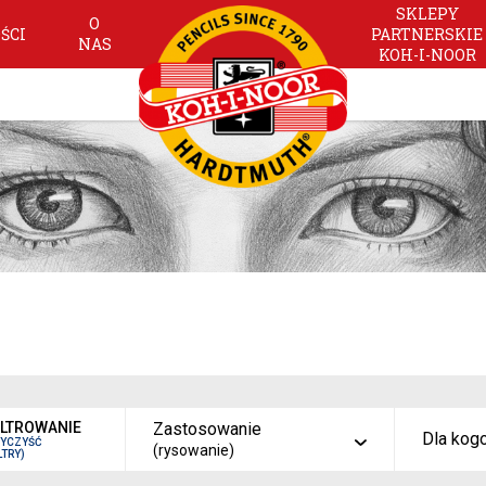
SKLEPY
O
ŚCI
PARTNERSKIE
NAS
KOH-I-NOOR
ILTROWANIE
Zastosowanie
Dla kog
WYCZYŚĆ
(rysowanie)
LTRY)