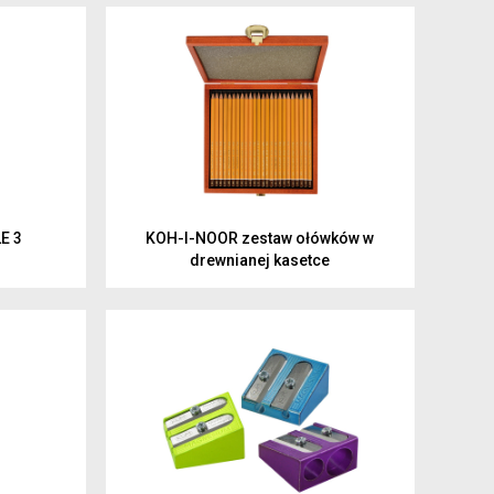
i profesjonaliści
6
9
15
je dla rodziców i
E 3
KOH-I-NOOR zestaw ołówków w
drewnianej kasetce