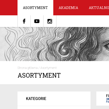
ASORTYMENT
AKADEMIA
AKTUALNO
Strona główna
/
Asortyment
ASORTYMENT
F
KATEGORIE
(
FI