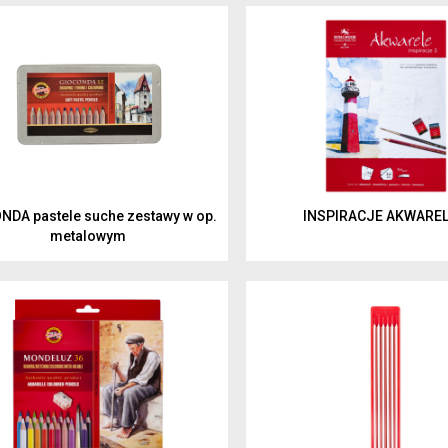
malowanie
Artyści 
rysowanie
Hobby
kreślenie
Junior
Inspirac
dzieci
NDA pastele suche zestawy w op.
INSPIRACJE AKWAREL
metalowym