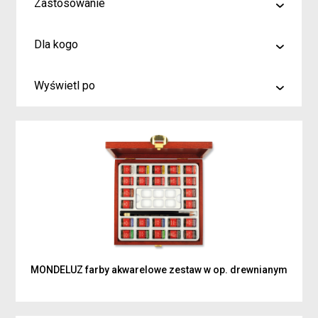
Zastosowanie
malowanie
Dla kogo
rysowanie
Artyści i profesjonaliści
kreślenie
Wyświetl po
Hobby
6
Junior
9
Inspiracje dla rodziców i dzieci
15
MONDELUZ farby akwarelowe zestaw w op. drewnianym