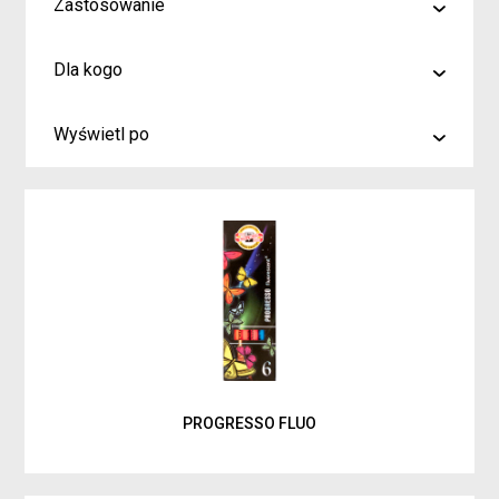
Zastosowanie
malowanie
Dla kogo
rysowanie
Artyści i profesjonaliści
kreślenie
Wyświetl po
Hobby
6
Junior
9
Inspiracje dla rodziców i dzieci
15
PROGRESSO FLUO