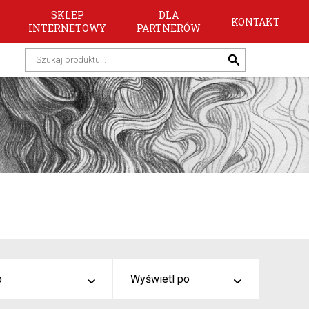
SKLEP
DLA
KONTAKT
INTERNETOWY
PARTNERÓW
o
Wyświetl po