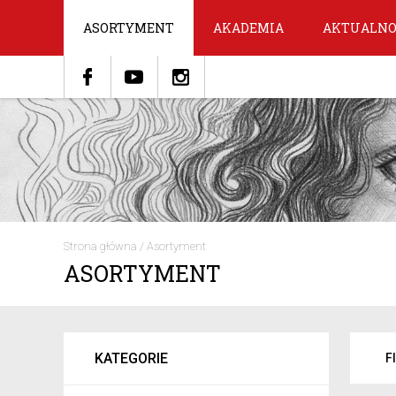
ASORTYMENT
AKADEMIA
AKTUALNO
Strona główna
/
Asortyment
ASORTYMENT
KATEGORIE
F