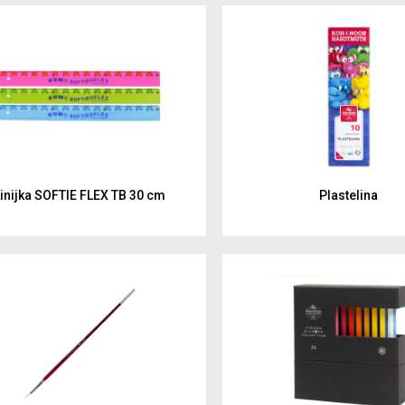
malowanie
Artyści 
rysowanie
Hobby
kreślenie
Junior
Inspirac
dzieci
inijka SOFTIE FLEX TB 30 cm
Plastelina