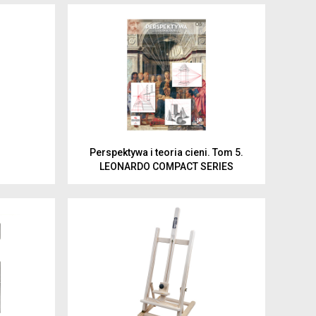
i profesjonaliści
6
9
15
je dla rodziców i
Perspektywa i teoria cieni. Tom 5.
LEONARDO COMPACT SERIES