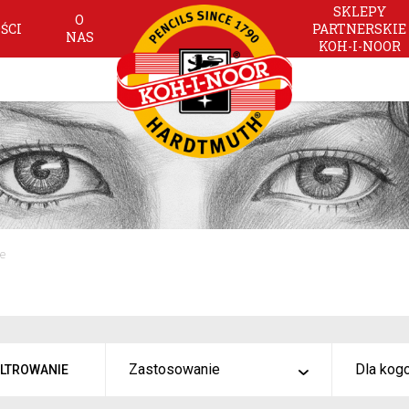
SKLEPY
O
ŚCI
PARTNERSKIE
NAS
KOH-I-NOOR
ne
Zastosowanie
Dla kog
ILTROWANIE