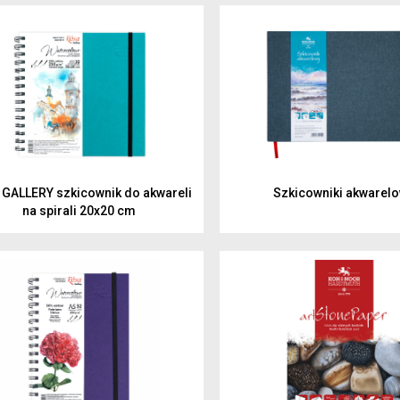
malowanie
Artyści 
rysowanie
Hobby
kreślenie
Junior
Inspirac
dzieci
GALLERY szkicownik do akwareli
Szkicowniki akwarel
na spirali 20x20 cm