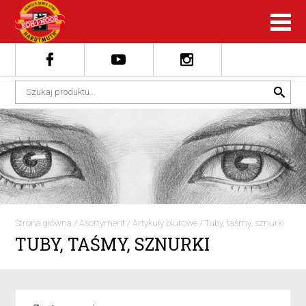
Strona główna
/
Asortyment
/
Artykuły biurowe
/
Tuby, taśmy, sznurki
TUBY, TAŚMY, SZNURKI