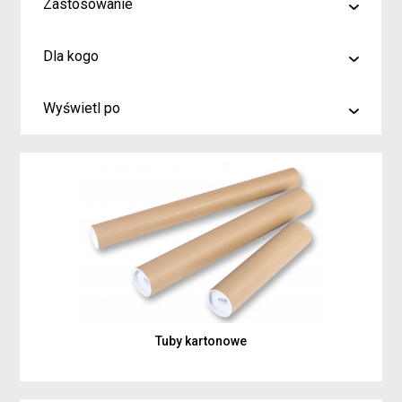
Zastosowanie
malowanie
Dla kogo
rysowanie
Artyści i profesjonaliści
kreślenie
Wyświetl po
Hobby
6
Junior
9
Inspiracje dla rodziców i dzieci
15
Tuby kartonowe