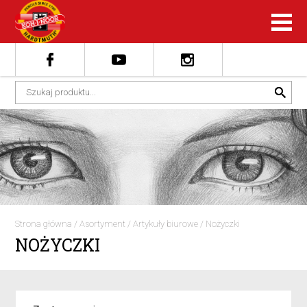
Strona główna
/
Asortyment
/
Artykuły biurowe
/
Nożyczki
NOŻYCZKI