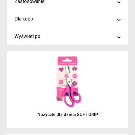
Zastosowanie
malowanie
Dla kogo
rysowanie
Artyści i profesjonaliści
kreślenie
Wyświetl po
Hobby
6
Junior
9
Inspiracje dla rodziców i dzieci
15
Nożyczki dla dzieci SOFT GRIP