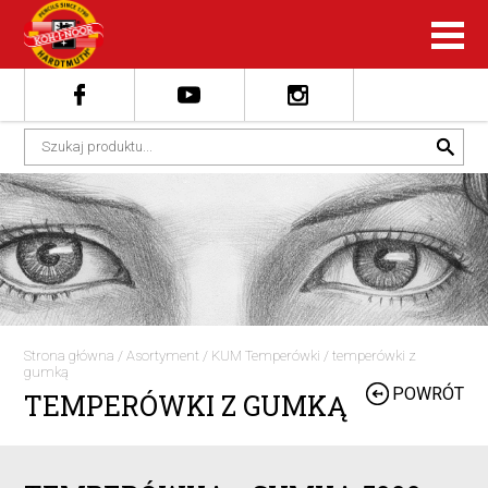
Strona główna
/
Asortyment
/
KUM Temperówki
/
temperówki z
gumką
POWRÓT
TEMPERÓWKI Z GUMKĄ