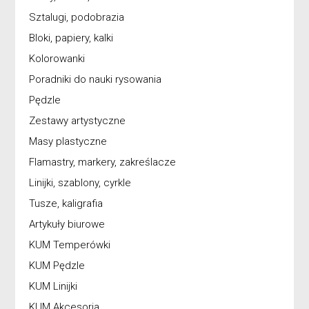
Sztalugi, podobrazia
Bloki, papiery, kalki
Kolorowanki
Poradniki do nauki rysowania
Pędzle
Zestawy artystyczne
Masy plastyczne
Flamastry, markery, zakreślacze
Linijki, szablony, cyrkle
Tusze, kaligrafia
Artykuły biurowe
KUM Temperówki
KUM Pędzle
KUM Linijki
KUM Akcesoria