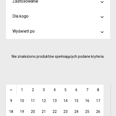
Zastosowanie
malowanie
Dla kogo
rysowanie
Artyści i profesjonaliści
kreślenie
Wyświetl po
Hobby
6
Junior
9
Inspiracje dla rodziców i dzieci
Nie znaleziono produktów spełniających podane kryteria.
15
<
1
2
3
4
5
6
7
8
9
10
11
12
13
14
15
16
17
18
19
20
21
22
23
24
25
26