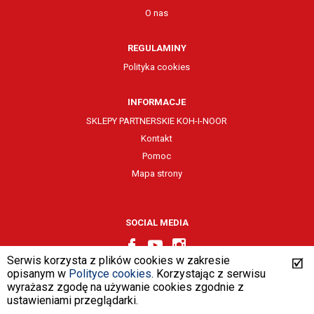
O nas
REGULAMINY
Polityka cookies
INFORMACJE
SKLEPY PARTNERSKIE KOH-I-NOOR
Kontakt
Pomoc
Mapa strony
SOCIAL MEDIA
Serwis korzysta z plików cookies w zakresie
opisanym w
Polityce cookies
. Korzystając z serwisu
wyrażasz zgodę na używanie cookies zgodnie z
design by
VENTI
ustawieniami przeglądarki.