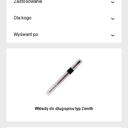
Zastosowanie
malowanie
Dla kogo
rysowanie
Artyści i profesjonaliści
kreślenie
Wyświetl po
Hobby
6
Junior
9
Inspiracje dla rodziców i dzieci
15
Wkłady do długopisu typ Zenith