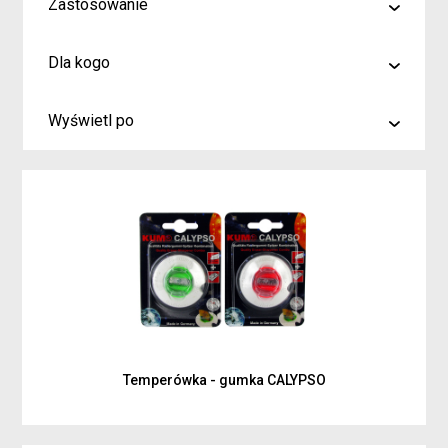
Zastosowanie
malowanie
Dla kogo
rysowanie
Artyści i profesjonaliści
kreślenie
Wyświetl po
Hobby
6
Junior
9
Inspiracje dla rodziców i dzieci
15
Temperówka - gumka CALYPSO